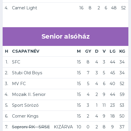
4.
Camel Light
16
8
2
6
48
52
Senior alsóház
H
CSAPATNÉV
M
GY
D
V
LG
KG
1.
SFC
15
8
4
3
44
34
2.
Stubi Old Boys
15
7
3
5
45
34
3.
MV FC
15
5
4
6
40
52
4.
Mozaik II. Senior
15
4
2
9
44
59
5.
Sport Söröző
15
3
1
11
23
53
6.
Corner Kings
15
2
4
9
18
50
7.
Soproni RK - SRSE
KIZÁRVA
10
0
2
8
9
37