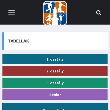
TABELLÁK
1. osztály
2. osztály
3. osztály
Senior