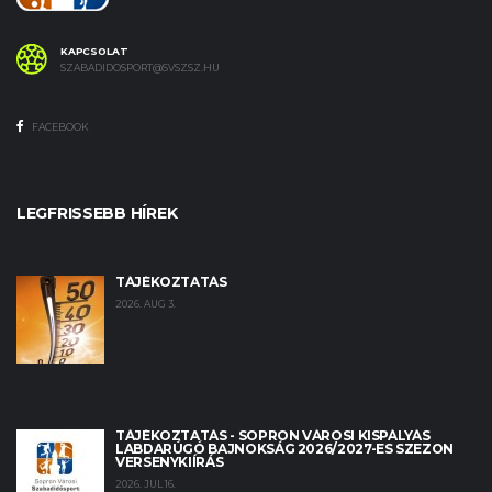
KAPCSOLAT
SZABADIDOSPORT@SVSZSZ.HU
FACEBOOK
LEGFRISSEBB HÍREK
TÁJÉKOZTATÁS
2026. AUG 3.
TÁJÉKOZTATÁS - SOPRON VÁROSI KISPÁLYÁS
LABDARÚGÓ BAJNOKSÁG 2026/2027-ES SZEZON
VERSENYKIÍRÁS
2026. JUL 16.