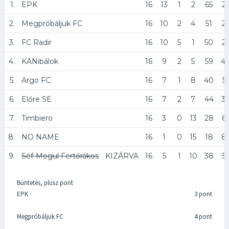
1.
EPK
16
13
1
2
65
2
2.
Megpróbáljuk FC
16
10
2
4
51
2
3.
FC Radir
16
10
5
1
50
2
4.
KANibálok
16
9
2
5
59
4
5.
Argo FC
16
7
1
8
40
5
6.
Előre SE
16
7
2
7
44
3
7.
Timbiero
16
3
0
13
28
6
8.
NO NAME
16
1
0
15
18
8
9.
Séf-Mogul Fertőrákos
KIZÁRVA
16
5
1
10
38
51
Büntetés, plusz pont
EPK
3 pont
Megpróbáljuk FC
4 pont