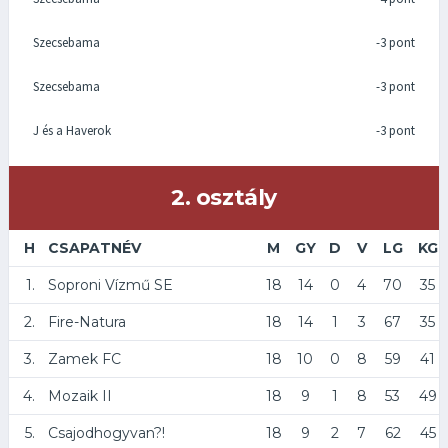
Szecsebama
-3 pont
Szecsebama
-3 pont
J és a Haverok
-3 pont
2. osztály
H
CSAPATNÉV
M
GY
D
V
LG
KG
1.
Soproni Vízmű SE
18
14
0
4
70
35
2.
Fire-Natura
18
14
1
3
67
35
3.
Zamek FC
18
10
0
8
59
41
4.
Mozaik II
18
9
1
8
53
49
5.
Csajodhogyvan?!
18
9
2
7
62
45