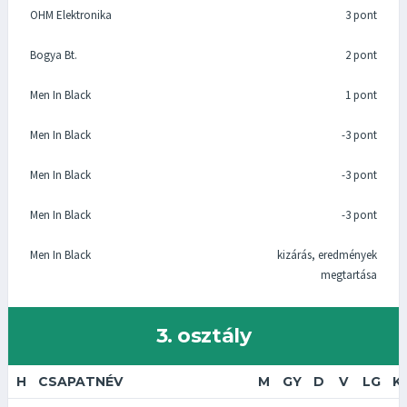
OHM Elektronika
3 pont
Bogya Bt.
2 pont
Men In Black
1 pont
Men In Black
-3 pont
Men In Black
-3 pont
Men In Black
-3 pont
Men In Black
kizárás, eredmények
megtartása
3. osztály
H
CSAPATNÉV
M
GY
D
V
LG
K