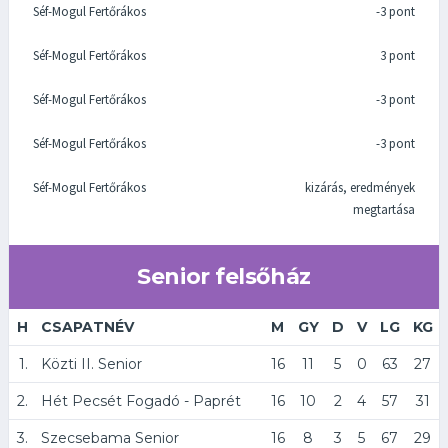
Séf-Mogul Fertőrákos
-3 pont
Séf-Mogul Fertőrákos
3 pont
Séf-Mogul Fertőrákos
-3 pont
Séf-Mogul Fertőrákos
-3 pont
Séf-Mogul Fertőrákos
kizárás, eredmények
megtartása
Senior felsőház
H
CSAPATNÉV
M
GY
D
V
LG
KG
1.
Közti II. Senior
16
11
5
0
63
27
2.
Hét Pecsét Fogadó - Paprét
16
10
2
4
57
31
3.
Szecsebama Senior
16
8
3
5
67
29