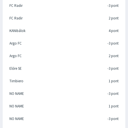
FC Radir
-3 pont
FC Radir
2 pont
KANibálok
4 pont
Argo FC
-3 pont
Argo FC
2 pont
Előre SE
-3 pont
Timbiero
1 pont
NO NAME
-3 pont
NO NAME
1 pont
NO NAME
-3 pont