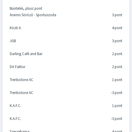
Büntetés, plusz pont
Aramis Söröző - Sportuszoda
3 pont
Közti II.
4 pont
JGB
3 pont
Darling Café and Bar
2 pont
DA Faktor
2 pont
Trenbolone AC
1 pont
Trenbolone AC
-3 pont
K.A.F.C.
1 pont
K.A.F.C.
-3 pont
Szecsebama
4 pont