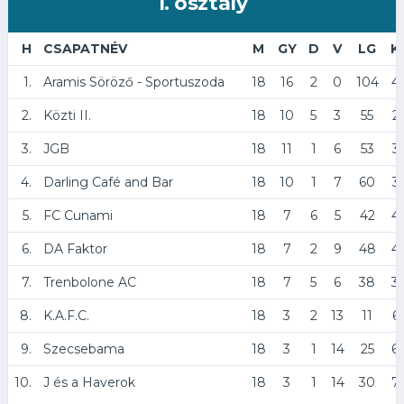
1. osztály
H
CSAPATNÉV
M
GY
D
V
LG
K
1.
Aramis Söröző - Sportuszoda
18
16
2
0
104
4
2.
Közti II.
18
10
5
3
55
2
3.
JGB
18
11
1
6
53
3
4.
Darling Café and Bar
18
10
1
7
60
3
5.
FC Cunami
18
7
6
5
42
4
6.
DA Faktor
18
7
2
9
48
4
7.
Trenbolone AC
18
7
5
6
38
3
8.
K.A.F.C.
18
3
2
13
11
6
9.
Szecsebama
18
3
1
14
25
6
10.
J és a Haverok
18
3
1
14
30
7