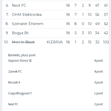
6.
Next FC
18
7
2
9
47
61
7.
OHM Elektronika
18
7
1
10
56
57
8.
Szénatér Étterem
18
8
0
10
49
62
9.
Bogya Bt.
18
5
3
10
34
42
10.
Men In Black
KIZÁRVA
18
1
2
15
32
102
Büntetés, plusz pont
Soproni Vízmű SE
4 pont
Zamek FC
4 pont
Mozaik II
3 pont
Csajodhogyvan?!
1 pont
Next FC
2 pont