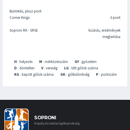
Büntetés, plusz pont
Corner Kings
-3 pont
Soproni RK - SRSE
kizárás, eredmények
megtartása
H
: helyezés
M
: mérkőzésszám
GY
: győzelem
D
: döntetlen
V
: vereség
LG
: lőtt gólok száma
KG
: kapott gólok száma
GK
: gólkülönbség
P
: pontszám
SOPRONI
kispályás labdarúgóbajnokság