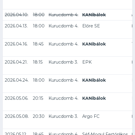
2026.04.10.
18:00
Kurucdomb 4.
KANibálok
A
2026.04.13.
18:00
Kurucdomb 4.
Előre SE
K
2026.04.16.
18:45
Kurucdomb 4.
KANibálok
T
2026.04.21.
18:15
Kurucdomb 3.
EPK
K
2026.04.24.
18:00
Kurucdomb 4.
KANibálok
M
2026.05.06.
20:15
Kurucdomb 4.
KANibálok
N
2026.05.08.
20:30
Kurucdomb 3.
Argo FC
K
2026.05.12.
18:45
Kurucdomb 4.
Séf-Mogul Fertőrákos
K