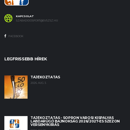
KAPCSOLAT
SZABADIDOSPORT@SVSZSZ.HU
FACEBOOK
LEGFRISSEBB HÍREK
TÁJÉKOZTATÁS
2026. AUG 3.
TÁJÉKOZTATÁS - SOPRON VÁROSI KISPÁLYÁS
LABDARÚGÓ BAJNOKSÁG 2026/2027-ES SZEZON
VERSENYKIÍRÁS