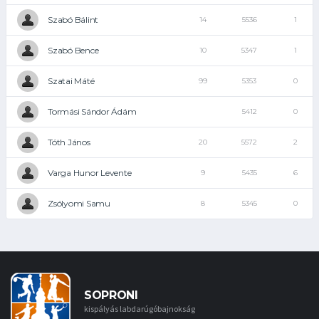
Szabó Bálint
14
5536
1
Szabó Bence
10
5347
1
Szatai Máté
99
5353
0
Tormási Sándor Ádám
5412
0
Tóth János
20
5572
2
Varga Hunor Levente
9
5435
6
Zsólyomi Samu
8
5345
0
SOPRONI
kispályás labdarúgóbajnokság