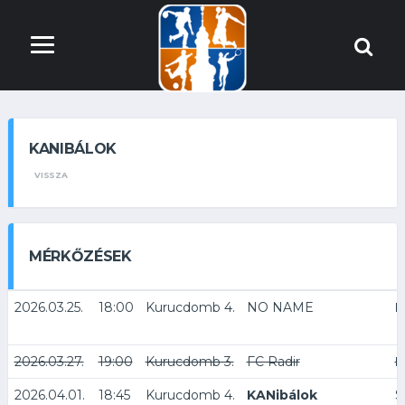
KANIBÁLOK
VISSZA
MÉRKŐZÉSEK
2026.03.25.
18:00
Kurucdomb 4.
NO NAME
K
2026.03.27.
19:00
Kurucdomb 3.
FC Radir
K
2026.04.01.
18:45
Kurucdomb 4.
KANibálok
S