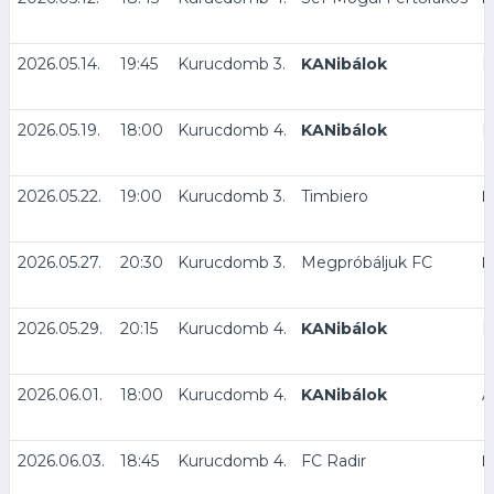
2026.05.14.
19:45
Kurucdomb 3.
KANibálok
F
2026.05.19.
18:00
Kurucdomb 4.
KANibálok
E
2026.05.22.
19:00
Kurucdomb 3.
Timbiero
K
2026.05.27.
20:30
Kurucdomb 3.
Megpróbáljuk FC
K
2026.05.29.
20:15
Kurucdomb 4.
KANibálok
E
2026.06.01.
18:00
Kurucdomb 4.
KANibálok
A
2026.06.03.
18:45
Kurucdomb 4.
FC Radir
K