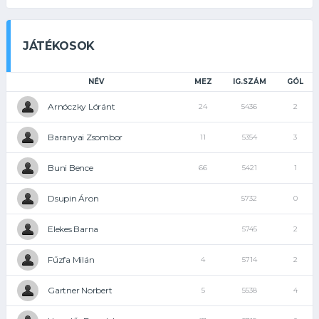
JÁTÉKOSOK
NÉV
MEZ
IG.SZÁM
GÓL
Arnóczky Lóránt
24
5436
2
Baranyai Zsombor
11
5354
3
Buni Bence
66
5421
1
Dsupin Áron
5732
0
Elekes Barna
5745
2
Fűzfa Milán
4
5714
2
Gartner Norbert
5
5538
4