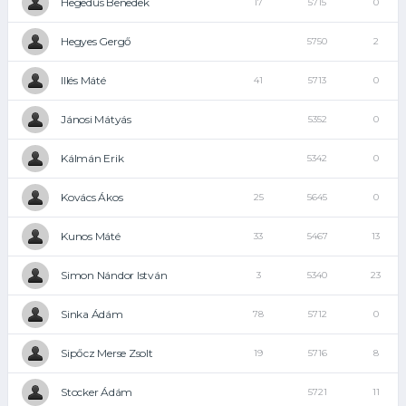
Hegedűs Benedek
17
5715
0
Hegyes Gergő
5750
2
Illés Máté
41
5713
0
Jánosi Mátyás
5352
0
Kálmán Erik
5342
0
Kovács Ákos
25
5645
0
Kunos Máté
33
5467
13
Simon Nándor István
3
5340
23
Sinka Ádám
78
5712
0
Sipőcz Merse Zsolt
19
5716
8
Stocker Ádám
5721
11