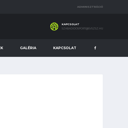
ADMINISZTRÁCIÓ
KAPCSOLAT
SZABADIDOSPORT@SVSZSZ.HU
EK
GALÉRIA
KAPCSOLAT