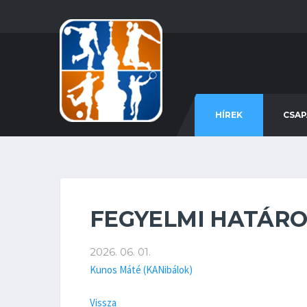
HÍREK
CSA
FEGYELMI HATÁROZA
2026. 06. 01.
Kunos Máté (KANibálok)
Vissza