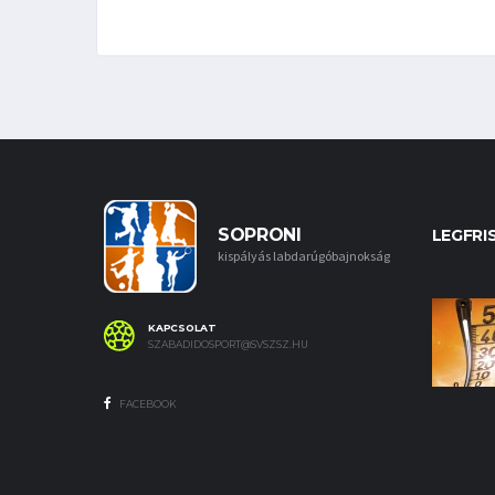
SOPRONI
LEGFRI
kispályás labdarúgóbajnokság
KAPCSOLAT
SZABADIDOSPORT@SVSZSZ.HU
FACEBOOK